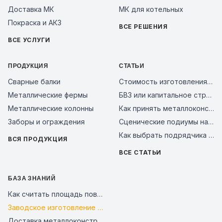
Доставка МК
МК для котельных
Покраска и АКЗ
ВСЕ РЕШЕНИЯ
ВСЕ УСЛУГИ
ПРОДУКЦИЯ
СТАТЬИ
Сварные балки
Стоимость изготовления металлоконструкций за тонну в 2026 году: из чего складывается цена и как сравнить предложения заводов
Металлические фермы
БВЗ или капитальное строительство: сравнение смет 2026
Металлические колонны
Как принять металлоконструкции на объекте: чек-лист входного контроля и типичные ошибки поставщиков в 2026 году
Заборы и ограждения
Сценические подиумы на металлическом каркасе: почему это надежное решение для мероприятий, бизнеса и уличных площадок
Как выбрать подрядчика на металлоконструкции в 2026 году: чек-лист проверки завода перед авансом
ВСЯ ПРОДУКЦИЯ
ВСЕ СТАТЬИ
БАЗА ЗНАНИЙ
Как считать площадь поверхности металлоконструкций для покраски и АКЗ
Заводское изготовление и контроль качества стальных конструкций
Доставка металлоконструкций на объект: как связать график отгрузки и монтаж