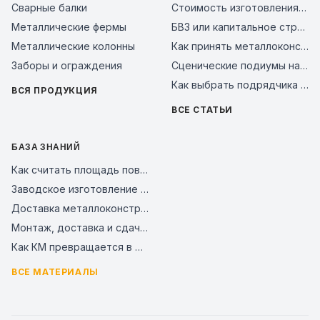
Сварные балки
Стоимость изготовления металлоконструкций за тонну в 2026 году: из чего складывается цена и как сравнить предложения заводов
Металлические фермы
БВЗ или капитальное строительство: сравнение смет 2026
Металлические колонны
Как принять металлоконструкции на объекте: чек-лист входного контроля и типичные ошибки поставщиков в 2026 году
Заборы и ограждения
Сценические подиумы на металлическом каркасе: почему это надежное решение для мероприятий, бизнеса и уличных площадок
Как выбрать подрядчика на металлоконструкции в 2026 году: чек-лист проверки завода перед авансом
ВСЯ ПРОДУКЦИЯ
ВСЕ СТАТЬИ
БАЗА ЗНАНИЙ
Как считать площадь поверхности металлоконструкций для покраски и АКЗ
Заводское изготовление и контроль качества стальных конструкций
Доставка металлоконструкций на объект: как связать график отгрузки и монтаж
Монтаж, доставка и сдача металлокаркаса
Как КМ превращается в КМД для завода и монтажной площадки
ВСЕ МАТЕРИАЛЫ