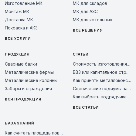
Изготовление МК
МК для складов
Монтаж МК
МК для АЗС
Доставка МК
МК для котельных
Покраска и АКЗ
ВСЕ РЕШЕНИЯ
ВСЕ УСЛУГИ
ПРОДУКЦИЯ
СТАТЬИ
Сварные балки
Стоимость изготовления металлоконструкций за тонну в 2026 году: из чего складывается цена и как сравнить предложения заводов
Металлические фермы
БВЗ или капитальное строительство: сравнение смет 2026
Металлические колонны
Как принять металлоконструкции на объекте: чек-лист входного контроля и типичные ошибки поставщиков в 2026 году
Заборы и ограждения
Сценические подиумы на металлическом каркасе: почему это надежное решение для мероприятий, бизнеса и уличных площадок
Как выбрать подрядчика на металлоконструкции в 2026 году: чек-лист проверки завода перед авансом
ВСЯ ПРОДУКЦИЯ
ВСЕ СТАТЬИ
БАЗА ЗНАНИЙ
Как считать площадь поверхности металлоконструкций для покраски и АКЗ