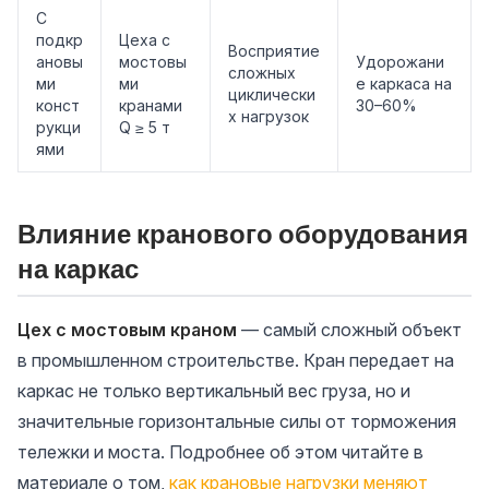
С
подкр
Цеха с
Восприятие
ановы
мостовы
Удорожани
сложных
ми
ми
е каркаса на
циклически
конст
кранами
30–60%
х нагрузок
рукци
Q ≥ 5 т
ями
Влияние кранового оборудования
на каркас
Цех с мостовым краном
— самый сложный объект
в промышленном строительстве. Кран передает на
каркас не только вертикальный вес груза, но и
значительные горизонтальные силы от торможения
тележки и моста. Подробнее об этом читайте в
материале о том,
как крановые нагрузки меняют