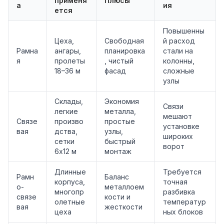
применя
Плюсы
а
ия
ется
Повышенны
Цеха,
Свободная
й расход
Рамна
ангары,
планировка
стали на
я
пролеты
, чистый
колонны,
18–36 м
фасад
сложные
узлы
Склады,
Экономия
Связи
легкие
металла,
мешают
Связе
произво
простые
установке
вая
дства,
узлы,
широких
сетки
быстрый
ворот
6х12 м
монтаж
Длинные
Требуется
Рамн
Баланс
корпуса,
точная
о-
металлоем
многопр
разбивка
связе
кости и
олетные
температур
вая
жесткости
цеха
ных блоков