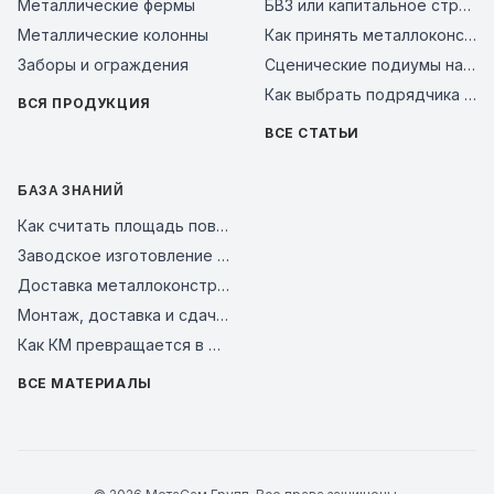
Металлические фермы
БВЗ или капитальное строительство: сравнение смет 2026
Металлические колонны
Как принять металлоконструкции на объекте: чек-лист входного контроля и типичные ошибки поставщиков в 2026 году
Заборы и ограждения
Сценические подиумы на металлическом каркасе: почему это надежное решение для мероприятий, бизнеса и уличных площадок
Как выбрать подрядчика на металлоконструкции в 2026 году: чек-лист проверки завода перед авансом
ВСЯ ПРОДУКЦИЯ
ВСЕ СТАТЬИ
БАЗА ЗНАНИЙ
Как считать площадь поверхности металлоконструкций для покраски и АКЗ
Заводское изготовление и контроль качества стальных конструкций
Доставка металлоконструкций на объект: как связать график отгрузки и монтаж
Монтаж, доставка и сдача металлокаркаса
Как КМ превращается в КМД для завода и монтажной площадки
ВСЕ МАТЕРИАЛЫ