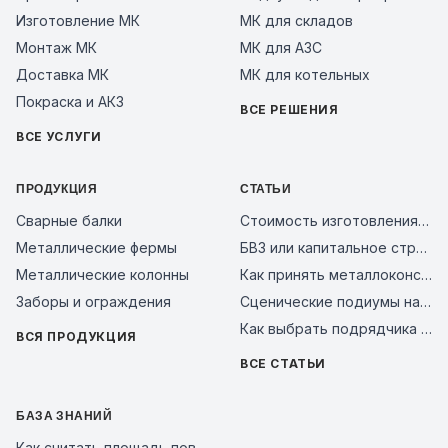
Изготовление МК
МК для складов
Монтаж МК
МК для АЗС
Доставка МК
МК для котельных
Покраска и АКЗ
ВСЕ РЕШЕНИЯ
ВСЕ УСЛУГИ
ПРОДУКЦИЯ
СТАТЬИ
Сварные балки
Стоимость изготовления металлоконструкций за тонну в 2026 году: из чего складывается цена и как сравнить предложения заводов
Металлические фермы
БВЗ или капитальное строительство: сравнение смет 2026
Металлические колонны
Как принять металлоконструкции на объекте: чек-лист входного контроля и типичные ошибки поставщиков в 2026 году
Заборы и ограждения
Сценические подиумы на металлическом каркасе: почему это надежное решение для мероприятий, бизнеса и уличных площадок
Как выбрать подрядчика на металлоконструкции в 2026 году: чек-лист проверки завода перед авансом
ВСЯ ПРОДУКЦИЯ
ВСЕ СТАТЬИ
БАЗА ЗНАНИЙ
Как считать площадь поверхности металлоконструкций для покраски и АКЗ