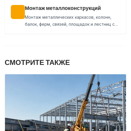
выдаем рекомендации.
Монтаж металлоконструкций
Монтаж металлических каркасов, колонн,
балок, ферм, связей, площадок и лестниц с
подготовкой площадки, геодезической
выверкой и сдачей работ.
СМОТРИТЕ ТАКЖЕ