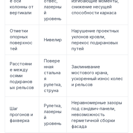
е оси
отвес,
изгибающие моменты,
колонны от
лазерны
снижение несущей
вертикали
й
способности каркаса
уровень
Отметки
Нарушение проектных
опорных
уклонов кровли,
Нивелир
поверхнос
перекос подкрановых
тей
путей
Повере
Расстояни
нная
Заклинивание
е между
стальна
мостового крана,
осями
я
ускоренный износ колес
подкранов
рулетка,
и рельсов
ых рельсов
струна
Неравномерные зазоры
Рулетка,
Шаг
под сэндвич-панели,
лазерны
прогонов и
невозможность
й
фахверка
герметичной сборки
уровень
фасада