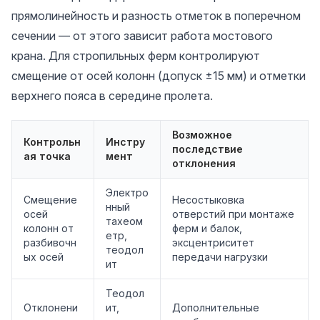
прямолинейность и разность отметок в поперечном
сечении — от этого зависит работа мостового
крана. Для стропильных ферм контролируют
смещение от осей колонн (допуск ±15 мм) и отметки
верхнего пояса в середине пролета.
Возможное
Контрольн
Инстру
последствие
ая точка
мент
отклонения
Электро
Смещение
Несостыковка
нный
осей
отверстий при монтаже
тахеом
колонн от
ферм и балок,
етр,
разбивочн
эксцентриситет
теодол
ых осей
передачи нагрузки
ит
Теодол
Отклонени
ит,
Дополнительные