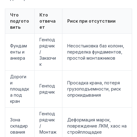
Что
Кто
подгото
отвеча
Риск при отсутствии
вить
ет
Генпод
Фундам
рядчик
Несостыковка баз колонн,
енты и
/
переделка фундаментов,
анкера
Заказчи
простой монтажников
к
Дороги
и
Просадка крана, потеря
Генпод
площадк
грузоподъемности, риск
рядчик
а под
опрокидывания
кран
Генпод
Зона
рядчик
Деформация марок,
складир
/
повреждение ЛКМ, хаос на
ования
Монтаж
стройплощадке