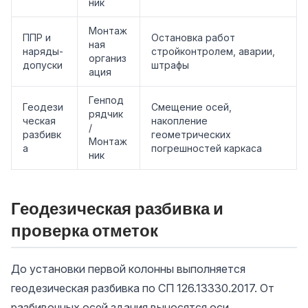
ник
Монтаж
ППР и
Остановка работ
ная
наряды-
стройконтролем, аварии,
организ
допуски
штрафы
ация
Генпод
Геодези
Смещение осей,
рядчик
ческая
накопление
/
разбивк
геометрических
Монтаж
а
погрешностей каркаса
ник
Геодезическая разбивка и
проверка отметок
До установки первой колонны выполняется
геодезическая разбивка по СП 126.13330.2017. От
разбивочных осей здания выносятся оси