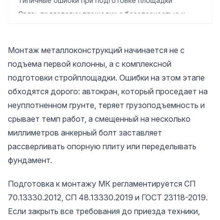
Типичные ошибки при подготовке площадки
Связь подготовки площадки с безопасностью и
сроками
Чек-лист готовности площадки к монтажу МК
Монтаж металлоконструкций начинается не с
Как МетаСам Групп помогает с подготовкой и
монтажом
подъема первой колонны, а с комплексной
подготовки стройплощадки. Ошибки на этом этапе
обходятся дорого: автокран, который проседает на
неуплотненном грунте, теряет грузоподъемность и
срывает темп работ, а смещенный на несколько
миллиметров анкерный болт заставляет
рассверливать опорную плиту или переделывать
фундамент.
Подготовка к монтажу МК регламентируется СП
70.13330.2012, СП 48.13330.2019 и ГОСТ 23118-2019.
Если закрыть все требования до приезда техники,