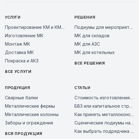
УСЛУГИ
РЕШЕНИЯ
Проектирование КМ и КМД
Подиумы для мероприятий
Изготовление МК
МК для складов
Монтаж МК
МК для АЗС
Доставка МК
МК для котельных
Покраска и АКЗ
ВСЕ РЕШЕНИЯ
ВСЕ УСЛУГИ
ПРОДУКЦИЯ
СТАТЬИ
Сварные балки
Стоимость изготовления металлоконструкций за тонну в 2026 году: из чего складывается цена и как сравнить предложения заводов
Металлические фермы
БВЗ или капитальное строительство: сравнение смет 2026
Металлические колонны
Как принять металлоконструкции на объекте: чек-лист входного контроля и типичные ошибки поставщиков в 2026 году
Заборы и ограждения
Сценические подиумы на металлическом каркасе: почему это надежное решение для мероприятий, бизнеса и уличных площадок
Как выбрать подрядчика на металлоконструкции в 2026 году: чек-лист проверки завода перед авансом
ВСЯ ПРОДУКЦИЯ