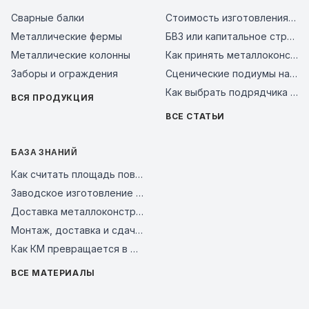
Сварные балки
Стоимость изготовления металлоконструкций за тонну в 2026 году: из чего складывается цена и как сравнить предложения заводов
Металлические фермы
БВЗ или капитальное строительство: сравнение смет 2026
Металлические колонны
Как принять металлоконструкции на объекте: чек-лист входного контроля и типичные ошибки поставщиков в 2026 году
Заборы и ограждения
Сценические подиумы на металлическом каркасе: почему это надежное решение для мероприятий, бизнеса и уличных площадок
Как выбрать подрядчика на металлоконструкции в 2026 году: чек-лист проверки завода перед авансом
ВСЯ ПРОДУКЦИЯ
ВСЕ СТАТЬИ
БАЗА ЗНАНИЙ
Как считать площадь поверхности металлоконструкций для покраски и АКЗ
Заводское изготовление и контроль качества стальных конструкций
Доставка металлоконструкций на объект: как связать график отгрузки и монтаж
Монтаж, доставка и сдача металлокаркаса
Как КМ превращается в КМД для завода и монтажной площадки
ВСЕ МАТЕРИАЛЫ