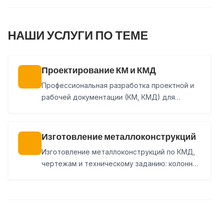
НАШИ УСЛУГИ ПО ТЕМЕ
Проектирование КМ и КМД
Профессиональная разработка проектной и
рабочей документации (КМ, КМД) для
быстровозводимых зданий и промышленных
сооружений любой сложности.
Изготовление металлоконструкций
Изготовление металлоконструкций по КМД,
чертежам и техническому заданию: колонны,
балки, фермы, связи, лестницы, площадки и
нестандартные изделия. Покраска, доставка
и монтаж могут быть включены в состав
заказа.