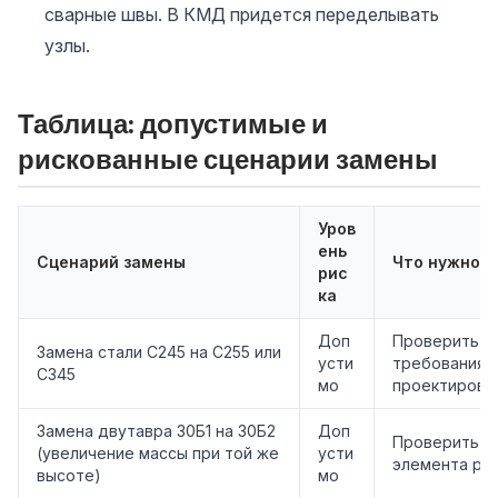
сварные швы. В КМД придется переделывать
узлы.
Таблица: допустимые и
рискованные сценарии замены
Уров
ень
Сценарий замены
Что нужно п
рис
ка
Доп
Проверить уд
Замена стали С245 на С255 или
усти
требования п
С345
мо
проектировщ
Замена двутавра 30Б1 на 30Б2
Доп
Проверить W 
(увеличение массы при той же
усти
элемента рас
высоте)
мо