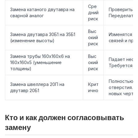
Сре
Замена катаного двутавра на
Проверить ге
дний
сварной аналог
Переделать 
риск
Выс
Замена двутавра 30Б1 на 35Б1
Изменятся га
окий
(изменение высоты)
связей и про
риск
Замена трубы 160х160х6 на
Выс
Падает несущ
160х160х5 (уменьшение
окий
Требуется пе
толщины)
риск
Полностью ме
Замена швеллера 20П на
Крит
отверстия. Т
двутавр 20Б1
ично
новых черте
Кто и как должен согласовывать
замену