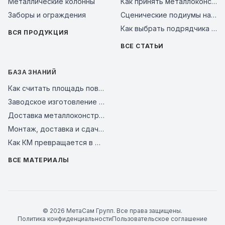
Металлические колонны
Как принять металлоконструкции на объекте: чек-лист входного контроля и типичные ошибки поставщиков в 2026 году
Заборы и ограждения
Сценические подиумы на металлическом каркасе: почему это надежное решение для мероприятий, бизнеса и уличных площадок
Как выбрать подрядчика на металлоконструкции в 2026 году: чек-лист проверки завода перед авансом
ВСЯ ПРОДУКЦИЯ
ВСЕ СТАТЬИ
БАЗА ЗНАНИЙ
Как считать площадь поверхности металлоконструкций для покраски и АКЗ
Заводское изготовление и контроль качества стальных конструкций
Доставка металлоконструкций на объект: как связать график отгрузки и монтаж
Монтаж, доставка и сдача металлокаркаса
Как КМ превращается в КМД для завода и монтажной площадки
ВСЕ МАТЕРИАЛЫ
© 2026 МетаСам Групп. Все права защищены.
Политика конфиденциальности
Пользовательское соглашение