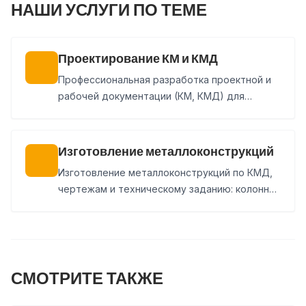
НАШИ УСЛУГИ ПО ТЕМЕ
Проектирование КМ и КМД
Профессиональная разработка проектной и
рабочей документации (КМ, КМД) для
быстровозводимых зданий и промышленных
сооружений любой сложности.
Изготовление металлоконструкций
Изготовление металлоконструкций по КМД,
чертежам и техническому заданию: колонны,
балки, фермы, связи, лестницы, площадки и
нестандартные изделия. Покраска, доставка
и монтаж могут быть включены в состав
заказа.
СМОТРИТЕ ТАКЖЕ