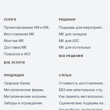
УСЛУГИ
РЕШЕНИЯ
Проектирование КМ и КМД
Подиумы для мероприятий
Изготовление МК
МК для складов
Монтаж МК
МК для АЗС
Доставка МК
МК для котельных
Покраска и АКЗ
ВСЕ РЕШЕНИЯ
ВСЕ УСЛУГИ
ПРОДУКЦИЯ
СТАТЬИ
Сварные балки
Стоимость изготовления металлоконструкций за тонну в 2026 году: из чего складывается цена и как сравнить предложения заводов
Металлические фермы
БВЗ или капитальное строительство: сравнение смет 2026
Металлические колонны
Как принять металлоконструкции на объекте: чек-лист входного контроля и типичные ошибки поставщиков в 2026 году
Заборы и ограждения
Сценические подиумы на металлическом каркасе: почему это надежное решение для мероприятий, бизнеса и уличных площадок
Как выбрать подрядчика на металлоконструкции в 2026 году: чек-лист проверки завода перед авансом