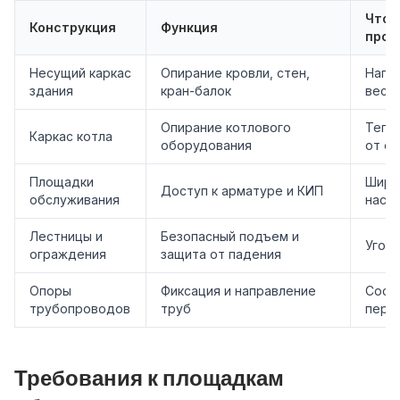
Что 
Конструкция
Функция
прое
Несущий каркас
Опирание кровли, стен,
Нагру
здания
кран-балок
веса;
Опирание котлового
Тепло
Каркас котла
оборудования
от о
Площадки
Ширин
Доступ к арматуре и КИП
обслуживания
наст
Лестницы и
Безопасный подъем и
Угол 
ограждения
защита от падения
Опоры
Фиксация и направление
Соср
трубопроводов
труб
пере
Требования к площадкам