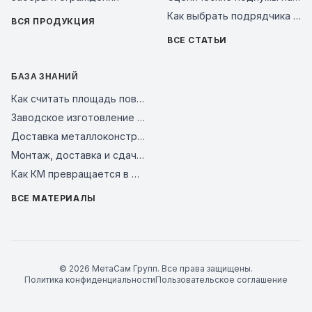
Как выбрать подрядчика на металлоконструкции в 2026 году: чек-лист проверки завода перед авансом
ВСЯ ПРОДУКЦИЯ
ВСЕ СТАТЬИ
БАЗА ЗНАНИЙ
Как считать площадь поверхности металлоконструкций для покраски и АКЗ
Заводское изготовление и контроль качества стальных конструкций
Доставка металлоконструкций на объект: как связать график отгрузки и монтаж
Монтаж, доставка и сдача металлокаркаса
Как КМ превращается в КМД для завода и монтажной площадки
ВСЕ МАТЕРИАЛЫ
© 2026 МетаСам Групп. Все права защищены.
Политика конфиденциальности
Пользовательское соглашение