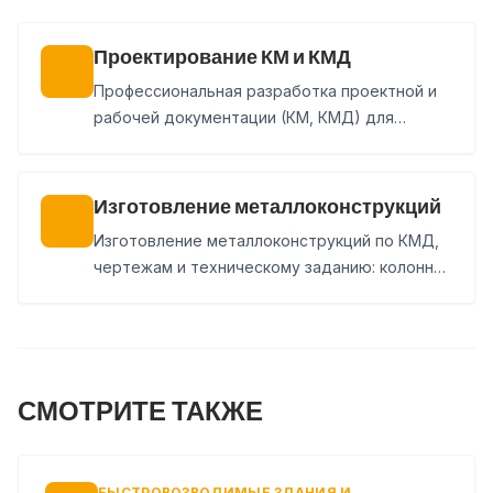
Проектирование КМ и КМД
Профессиональная разработка проектной и
рабочей документации (КМ, КМД) для
быстровозводимых зданий и промышленных
сооружений любой сложности.
Изготовление металлоконструкций
Изготовление металлоконструкций по КМД,
чертежам и техническому заданию: колонны,
балки, фермы, связи, лестницы, площадки и
нестандартные изделия. Покраска, доставка
и монтаж могут быть включены в состав
заказа.
СМОТРИТЕ ТАКЖЕ
БЫСТРОВОЗВОДИМЫЕ ЗДАНИЯ И