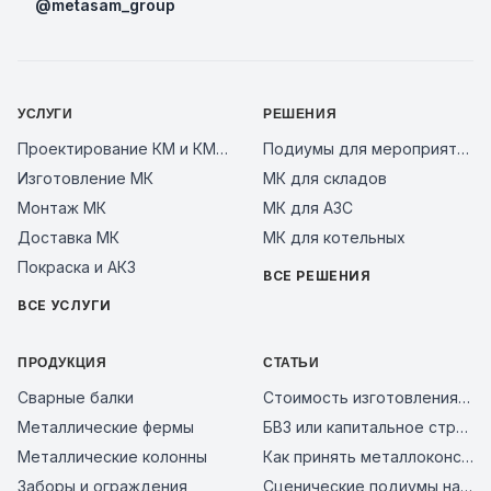
@metasam_group
УСЛУГИ
РЕШЕНИЯ
Проектирование КМ и КМД
Подиумы для мероприятий
Изготовление МК
МК для складов
Монтаж МК
МК для АЗС
Доставка МК
МК для котельных
Покраска и АКЗ
ВСЕ РЕШЕНИЯ
ВСЕ УСЛУГИ
ПРОДУКЦИЯ
СТАТЬИ
Сварные балки
Стоимость изготовления металлоконструкций за тонну в 2026 году: из чего складывается цена и как сравнить предложения заводов
Металлические фермы
БВЗ или капитальное строительство: сравнение смет 2026
Металлические колонны
Как принять металлоконструкции на объекте: чек-лист входного контроля и типичные ошибки поставщиков в 2026 году
Заборы и ограждения
Сценические подиумы на металлическом каркасе: почему это надежное решение для мероприятий, бизнеса и уличных площадок