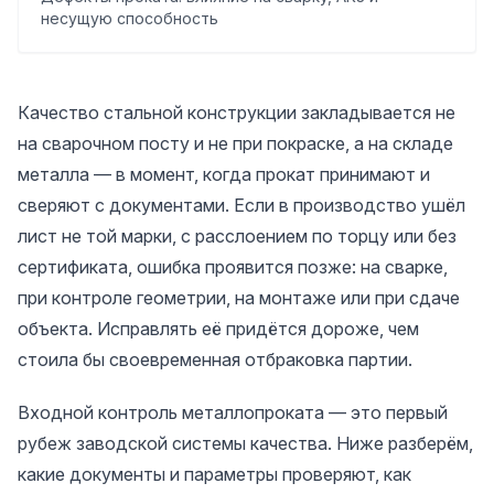
несущую способность
Влияние на сварку
Влияние на антикоррозийную защиту
Качество стальной конструкции закладывается не
Влияние на несущую способность
на сварочном посту и не при покраске, а на складе
Что делать при несоответствии металла
металла — в момент, когда прокат принимают и
Роль снабжения, ПТО и ОТК
сверяют с документами. Если в производство ушёл
Типовые ошибки входного контроля
лист не той марки, с расслоением по торцу или без
Чек-лист входного контроля для снабжения и
заказчика
сертификата, ошибка проявится позже: на сварке,
Как организован контроль металла в МетаСам
при контроле геометрии, на монтаже или при сдаче
Групп
объекта. Исправлять её придётся дороже, чем
стоила бы своевременная отбраковка партии.
Входной контроль металлопроката — это первый
рубеж заводской системы качества. Ниже разберём,
какие документы и параметры проверяют, как