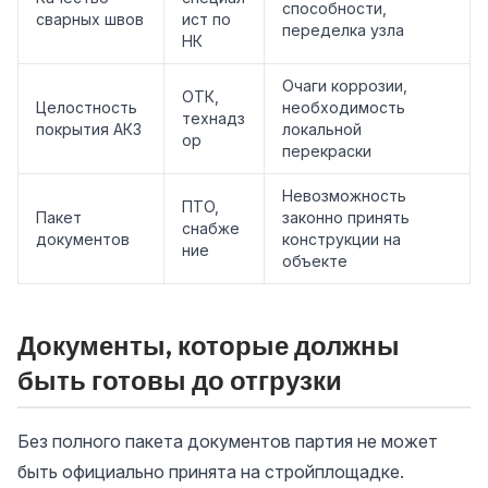
способности,
сварных швов
ист по
переделка узла
НК
Очаги коррозии,
ОТК,
Целостность
необходимость
технадз
покрытия АКЗ
локальной
ор
перекраски
Невозможность
ПТО,
Пакет
законно принять
снабже
документов
конструкции на
ние
объекте
Документы, которые должны
быть готовы до отгрузки
Без полного пакета документов партия не может
быть официально принята на стройплощадке.