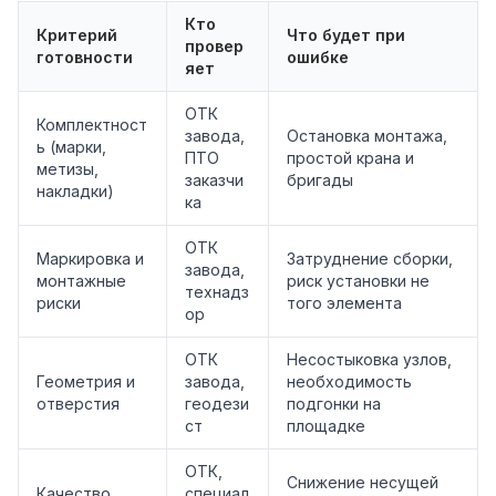
Кто
Критерий
Что будет при
провер
готовности
ошибке
яет
ОТК
Комплектност
завода,
Остановка монтажа,
ь (марки,
ПТО
простой крана и
метизы,
заказчи
бригады
накладки)
ка
ОТК
Маркировка и
Затруднение сборки,
завода,
монтажные
риск установки не
технадз
риски
того элемента
ор
ОТК
Несостыковка узлов,
Геометрия и
завода,
необходимость
отверстия
геодези
подгонки на
ст
площадке
ОТК,
Снижение несущей
Качество
специал