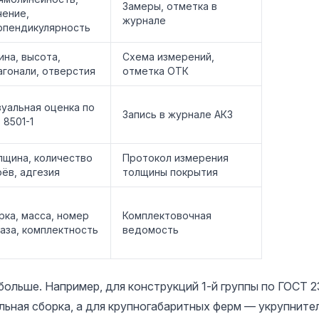
Замеры, отметка в
чение,
журнале
рпендикулярность
ина, высота,
Схема измерений,
агонали, отверстия
отметка ОТК
зуальная оценка по
Запись в журнале АКЗ
 8501-1
лщина, количество
Протокол измерения
оёв, адгезия
толщины покрытия
рка, масса, номер
Комплектовочная
каза, комплектность
ведомость
больше. Например, для конструкций 1-й группы по ГОСТ 2
ьная сборка, а для крупногабаритных ферм — укрупнител