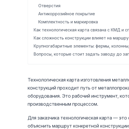
Отверстия
Антикоррозийное покрытие
Комплектность и маркировка
Как технологическая карта связана с КМД и 
Как сложность конструкции влияет на маршру
Крупногабаритные элементы: фермы, колонны,
Вопросы, которые стоит задать заводу до за
Типичные ошибки при запуске партии в произ
Запуск по неполным чертежам
Отсутствие контрольных операций
Технологическая карта изготовления металл
Несогласованные изменения
конструкций проходит путь от металлопрока
Игнорирование входного контроля
оборудования. Это рабочий инструмент, кот
Документы, которые подтверждают качество
производственным процессом.
Когда стоит обратиться к подрядчику
Для заказчика технологическая карта — это
Вывод
объяснить маршрут конкретной конструкции,