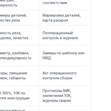
ометрия,
соответствии
верхность
змеры деталей,
Маркировка деталей,
чество реза
карта раскроя
чность реза,
Пооперационный
зделка, зачистка
контроль в журнале
аметр, разбивка,
Замеры по шаблону или
рпендикулярность
КМД
зоры, смещение
Акт операционного
омок, габариты
контроля сборки
Протоколы ВИК,
К 100%, УЗК по
заключения УЗК,
уппе конструкции
журналы сварки
ямолинейность,