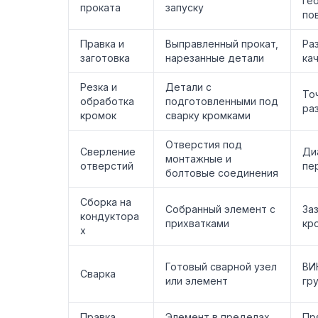
ге
проката
запуску
по
Правка и
Выправленный прокат,
Ра
заготовка
нарезанные детали
ка
Резка и
Детали с
То
обработка
подготовленными под
ра
кромок
сварку кромками
Отверстия под
Сверление
Ди
монтажные и
отверстий
пе
болтовые соединения
Сборка на
Собранный элемент с
За
кондуктора
прихватками
кр
х
Готовый сварной узел
ВИ
Сварка
или элемент
гр
Правка
Элемент в пределах
Пр