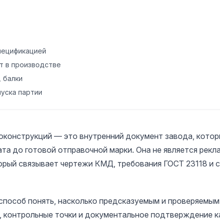
спецификацией
т в производстве
 балки
пуска партии
водство
оконструкций — это внутренний документ завода, которы
та до готовой отправочной марки. Она не является рек
орый связывает чертежи КМД, требования ГОСТ 23118 и 
 партии
 способ понять, насколько предсказуемым и проверяемым
 контрольные точки и документальное подтверждение ка