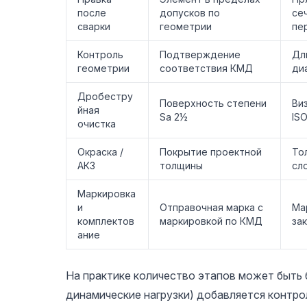
после
допусков по
се
сварки
геометрии
пе
Контроль
Подтверждение
Дл
геометрии
соответствия КМД
ди
Дробестру
Поверхность степени
Ви
йная
Sa 2½
ISO
очистка
Окраска /
Покрытие проектной
То
АКЗ
толщины
сл
Маркировка
и
Отправочная марка с
Ма
комплектов
маркировкой по КМД
за
ание
На практике количество этапов может быть 
динамические нагрузки) добавляется контрол