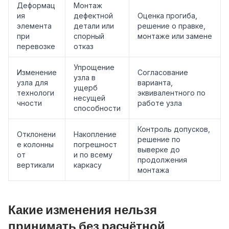
Деформац
Монтаж
ия
дефектной
Оценка прогиба,
элемента
детали или
решение о правке,
при
спорный
монтаже или замене
перевозке
отказ
Упрощение
Изменение
Согласование
узла в
узла для
варианта,
ущерб
технологи
эквивалентного по
несущей
чности
работе узла
способности
Контроль допусков,
Отклонени
Накопление
решение по
е колонны
погрешност
выверке до
от
и по всему
продолжения
вертикали
каркасу
монтажа
Какие изменения нельзя
принимать без расчётной