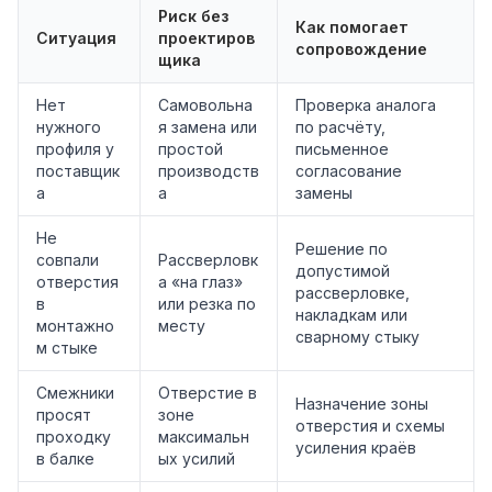
Риск без
Как помогает
Ситуация
проектиров
сопровождение
щика
Нет
Самовольна
Проверка аналога
нужного
я замена или
по расчёту,
профиля у
простой
письменное
поставщик
производств
согласование
а
а
замены
Не
Решение по
совпали
Рассверловк
допустимой
отверстия
а «на глаз»
рассверловке,
в
или резка по
накладкам или
монтажно
месту
сварному стыку
м стыке
Смежники
Отверстие в
Назначение зоны
просят
зоне
отверстия и схемы
проходку
максимальн
усиления краёв
в балке
ых усилий