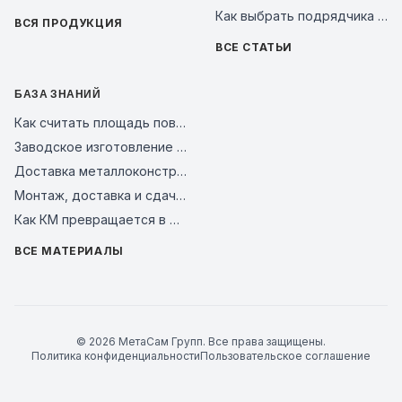
Как выбрать подрядчика на металлоконструкции в 2026 году: чек-лист проверки завода перед авансом
ВСЯ ПРОДУКЦИЯ
ВСЕ СТАТЬИ
БАЗА ЗНАНИЙ
Как считать площадь поверхности металлоконструкций для покраски и АКЗ
Заводское изготовление и контроль качества стальных конструкций
Доставка металлоконструкций на объект: как связать график отгрузки и монтаж
Монтаж, доставка и сдача металлокаркаса
Как КМ превращается в КМД для завода и монтажной площадки
ВСЕ МАТЕРИАЛЫ
© 2026 МетаСам Групп. Все права защищены.
Политика конфиденциальности
Пользовательское соглашение