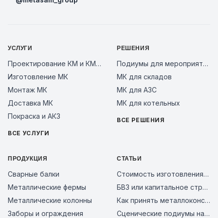
УСЛУГИ
РЕШЕНИЯ
Проектирование КМ и КМД
Подиумы для мероприятий
Изготовление МК
МК для складов
Монтаж МК
МК для АЗС
Доставка МК
МК для котельных
Покраска и АКЗ
ВСЕ РЕШЕНИЯ
ВСЕ УСЛУГИ
ПРОДУКЦИЯ
СТАТЬИ
Сварные балки
Стоимость изготовления металлоконструкций за тонну в 2026 году: из чего складывается цена и как сравнить предложения заводов
Металлические фермы
БВЗ или капитальное строительство: сравнение смет 2026
Металлические колонны
Как принять металлоконструкции на объекте: чек-лист входного контроля и типичные ошибки поставщиков в 2026 году
Заборы и ограждения
Сценические подиумы на металлическом каркасе: почему это надежное решение для мероприятий, бизнеса и уличных площадок