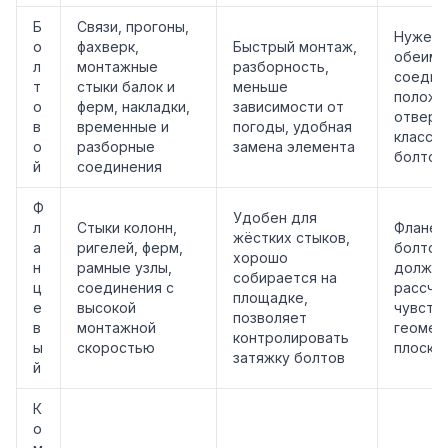
Б
Связи, прогоны,
Нужен 
о
фахверк,
Быстрый монтаж,
обеим 
л
монтажные
разборность,
соедин
т
стыки балок и
меньше
положе
о
ферм, накладки,
зависимости от
отверс
в
временные и
погоды, удобная
класса 
о
разборные
замена элемента
болтов
й
соединения
Ф
Удобен для
л
Стыки колонн,
Фланец
жёстких стыков,
а
ригелей, ферм,
болтов
хорошо
н
рамные узлы,
должны
собирается на
ц
соединения с
рассчи
площадке,
е
высокой
чувств
позволяет
в
монтажной
геомет
контролировать
ы
скоростью
плоско
затяжку болтов
й
К
о