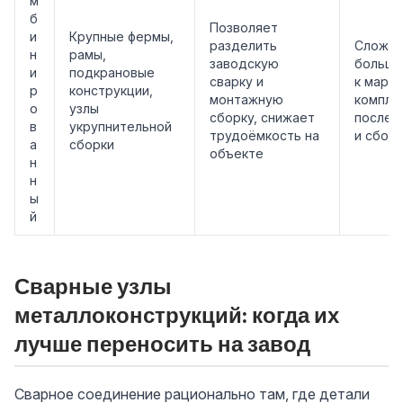
м
б
Позволяет
и
Крупные фермы,
разделить
Сложне
н
рамы,
заводскую
больше
и
подкрановые
сварку и
к марки
р
конструкции,
монтажную
компле
о
узлы
сборку, снижает
послед
в
укрупнительной
трудоёмкость на
и сбор
а
сборки
объекте
н
н
ы
й
Сварные узлы
металлоконструкций: когда их
лучше переносить на завод
Сварное соединение рационально там, где детали