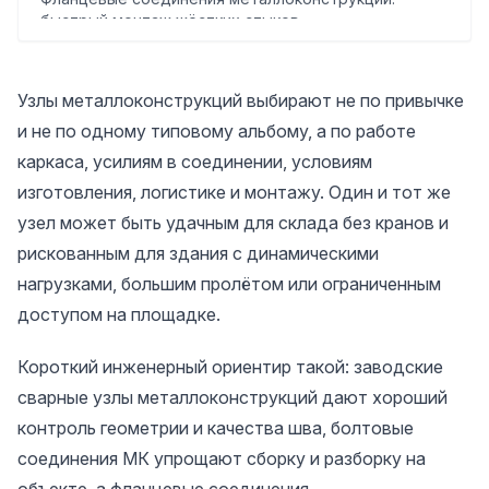
быстрый монтаж жёстких стыков
Какие узлы выполнять на заводе, а какие
оставлять монтажными
Узлы металлоконструкций выбирают не по привычке
Как выбор узла влияет на КМД, производство,
доставку и монтаж
и не по одному типовому альбому, а по работе
Типовые ошибки при проектировании узлов
каркаса, усилиям в соединении, условиям
Чек-лист для заказчика перед утверждением
изготовления, логистике и монтажу. Один и тот же
узлов
узел может быть удачным для склада без кранов и
Как МетаСам Групп увязывает узлы с
рискованным для здания с динамическими
проектированием, заводом и монтажом
нагрузками, большим пролётом или ограниченным
доступом на площадке.
Короткий инженерный ориентир такой: заводские
сварные узлы металлоконструкций дают хороший
контроль геометрии и качества шва, болтовые
соединения МК упрощают сборку и разборку на