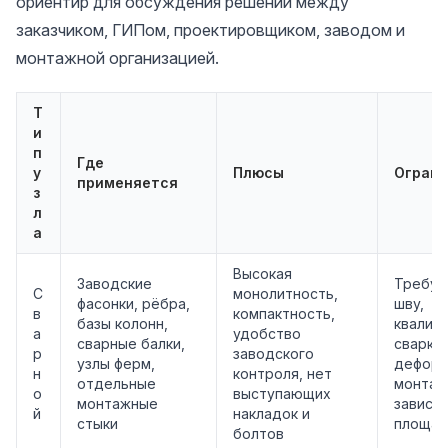
ориентир для обсуждения решений между
заказчиком, ГИПом, проектировщиком, заводом и
монтажной организацией.
Т
и
п
Где
у
Плюсы
Ограни
применяется
з
л
а
Высокая
Заводские
Требуе
С
монолитность,
фасонки, рёбра,
шву,
в
компактность,
базы колонн,
квалиф
а
удобство
сварные балки,
сварки,
р
заводского
узлы ферм,
деформ
н
контроля, нет
отдельные
монтаж
о
выступающих
монтажные
зависит
й
накладок и
стыки
площад
болтов