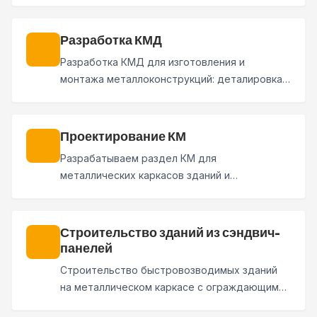
Единая ответственность за весь цикл.
Разработка КМД
Разработка КМД для изготовления и
монтажа металлоконструкций: деталировка,
сборочные чертежи, отправочные марки,
спецификации и монтажные схемы.
Проектирование КМ
Разрабатываем раздел КМ для
металлических каркасов зданий и
сооружений: выполняем расчеты, подбираем
сечения, прорабатываем узлы и
спецификацию.
Строительство зданий из сэндвич-
панелей
Строительство быстровозводимых зданий
на металлическом каркасе с ограждающими
конструкциями из сэндвич-панелей.