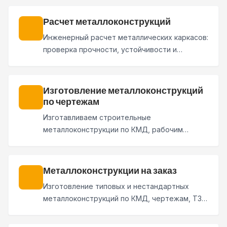
маркировкой, защитными покрытиями и
поставкой на объект.
Расчет металлоконструкций
Инженерный расчет металлических каркасов:
проверка прочности, устойчивости и
деформаций, подбор сечений, оценка
нагрузок и проверка проектных решений.
Изготовление металлоконструкций
по чертежам
Изготавливаем строительные
металлоконструкции по КМД, рабочим
чертежам и спецификациям заказчика.
Проверяем документацию, выполняем
производство, маркировку, защитное
Металлоконструкции на заказ
покрытие и подготовку к отгрузке.
Изготовление типовых и нестандартных
металлоконструкций по КМД, чертежам, ТЗ
или эскизу. Проектирование, производство,
антикоррозийная защита, доставка и монтаж