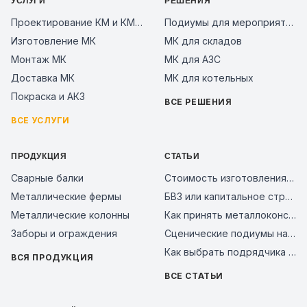
УСЛУГИ
РЕШЕНИЯ
Проектирование КМ и КМД
Подиумы для мероприятий
Изготовление МК
МК для складов
Монтаж МК
МК для АЗС
Доставка МК
МК для котельных
Покраска и АКЗ
ВСЕ РЕШЕНИЯ
ВСЕ УСЛУГИ
ПРОДУКЦИЯ
СТАТЬИ
Сварные балки
Стоимость изготовления металлоконструкций за тонну в 2026 году: из чего складывается цена и как сравнить предложения заводов
Металлические фермы
БВЗ или капитальное строительство: сравнение смет 2026
Металлические колонны
Как принять металлоконструкции на объекте: чек-лист входного контроля и типичные ошибки поставщиков в 2026 году
Заборы и ограждения
Сценические подиумы на металлическом каркасе: почему это надежное решение для мероприятий, бизнеса и уличных площадок
Как выбрать подрядчика на металлоконструкции в 2026 году: чек-лист проверки завода перед авансом
ВСЯ ПРОДУКЦИЯ
ВСЕ СТАТЬИ