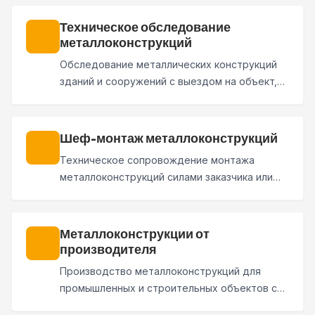
Проектирование, изготовление,
комплектация, монтаж и сдача объекта.
Техническое обследование
металлоконструкций
Обследование металлических конструкций
зданий и сооружений с выездом на объект,
замерами, фиксацией дефектов и
подготовкой технического заключения с
рекомендациями по ремонту, усилению или
Шеф-монтаж металлоконструкций
реконструкции.
Техническое сопровождение монтажа
металлоконструкций силами заказчика или
стороннего подрядчика. Проверяем сборку,
узлы и геометрию, фиксируем замечания и
выдаем рекомендации.
Металлоконструкции от
производителя
Производство металлоконструкций для
промышленных и строительных объектов с
проверкой КМД, контролем качества,