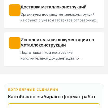
подбирается под условия эксплуатации и
Доставка металлоконструкций
требования проекта.
Организуем доставку металлоконструкций
на объект с учетом габаритов отправочных
марок, графика поставки, условий разгрузки и
монтажной последовательности.
Исполнительная документация на
металлоконструкции
Подготовка и комплектование
исполнительной документации по
изготовлению и монтажу
металлоконструкций: паспорта качества,
сертификаты, акты и исполнительные схемы
для сдачи работ.
ПОПУЛЯРНЫЕ СЦЕНАРИИ
Как обычно выбирают формат работ