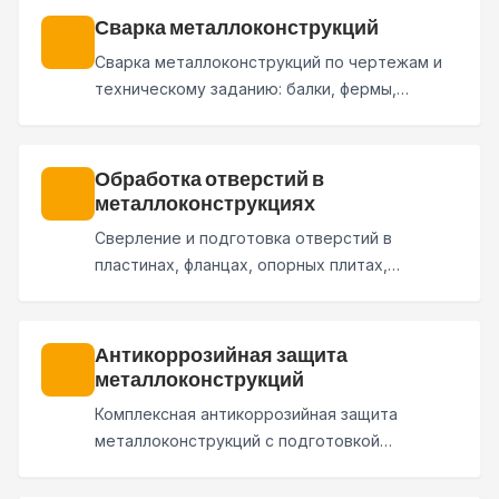
по согласованному составу работ.
Сварка металлоконструкций
Сварка металлоконструкций по чертежам и
техническому заданию: балки, фермы,
колонны, рамы, площадки, лестницы и
нестандартные элементы. Работы
выполняются как отдельный этап или в
Обработка отверстий в
составе полного производственного цикла.
металлоконструкциях
Сверление и подготовка отверстий в
пластинах, фланцах, опорных плитах,
закладных деталях и элементах
металлоконструкций по чертежам заказчика.
Антикоррозийная защита
металлоконструкций
Комплексная антикоррозийная защита
металлоконструкций с подготовкой
поверхности, нанесением грунта и
финишного покрытия. Система АКЗ